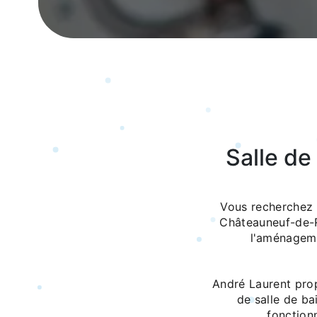
Salle d
Vous recherchez u
Châteauneuf-de-R
l'aménageme
André Laurent pro
de salle de ba
fonction