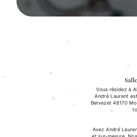
Sall
Vous résidez à A
André Laurent est
Belvezet 48170 Mon
t
Avec André Laurent
et sur-mesure. Nos