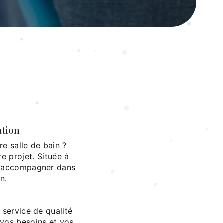
ation
e salle de bain ?
e projet. Située à
us accompagner dans
n.
 service de qualité
 vos besoins et vos