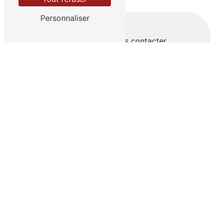
Personnaliser
N'hésitez pas à nous contacter
Vous n'êtes pas un robot, veuillez répondre à
cette question : combien font trois plus trois ?