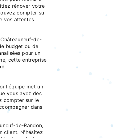
tiez rénover votre
 pouvez compter sur
e vos attentes.
à Châteauneuf-de-
 de budget ou de
nnalisées pour un
me, cette entreprise
on.
uoi l'équipe met un
Que vous ayez des
z compter sur le
 accompagner dans
auneuf-de-Randon,
n client. N'hésitez