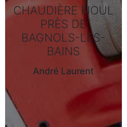
CHAUDIÈRE FIOUL
PRÈS DE
BAGNOLS-LES-
BAINS
André Laurent