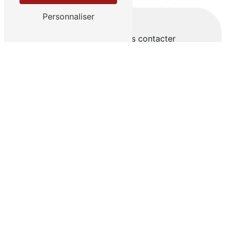
Personnaliser
N'hésitez pas à nous contacter
Vous n'êtes pas un robot, veuillez répondre à
cette question : combien font huit plus dix ?