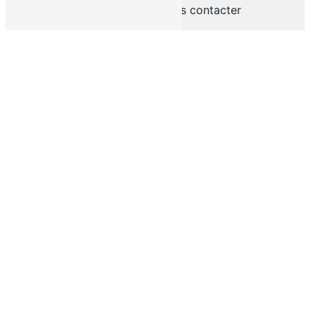
N'hésitez pas à nous contacter
Vous n'êtes pas un robot, veuillez répondre à
cette question : combien font neuf plus dix ?